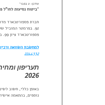
עודכן:
2 בפבר׳
"
ביטוח נסיעות לחו"ל פספורטכארד 6
הראל
טריפגרנטי
טריפ 
חברת פספורטכארד מדורג
92. בפרמטר המוביל ש
פספורטכארד
ביטול טיסה מ
פספורטכארד ציון 99. בתוך כך, קיבלה פספורטכארד ציון תקדימי של 99 במדד איכות השירות.
למחשבון השוואה ורכישה
דרום אמריקה
2244332
תעריפון ומחיר
2026
באופן כללי, חשוב לשים
נוספים, בהתאמה אישית