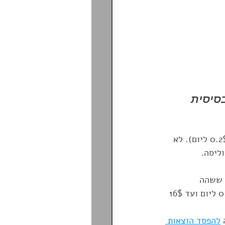
סיסית 
 קיים בפוליסה הבסיסית (ניתן להסיר את הכיסוי בניכוי של 0.2$ ליום). לא 
ליסה.
 ששהה 
באשפוז/מיון בעקבות אותו מצב רפואי בששת החודשים שלפני הרכישה. עלות 0.8$ ליום ועד 16$ 
 
להפסד הוצאות 