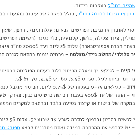
הייה בחו"ל
 בעקבות בידוד.
בדן או גניבת כבודה בחו"ל
סוי לאובדן או גניבת הפריטים הבאים: עגלת תינוק, רחפן, שעון ח
פילין, ציוד צלילה, גלשן, קלנועית, כלי נגינה (רשימת הפריטי
פורטכארד) עלות 2$ ליום ועד 2000$ סה"כ פיצוי.
יר סלולרי/מחשב נייד/מצלמה -
 פרמיה יומית בהתאם לגובה הכ
 קיים - 
לגילאי 71 ומעלה הכיסוי כלול בעלות הפוליסה הבסי
. 0-50 3.5$, 51-60 4.4$, 61-70 5$.
יות -
 לגילאים 0-75 בעלות של 0.75$ ליום. הכיסוי מוגבל לנסיעות עד 30 יום.
י -
 החזר של עד 500$ בעבור רכישת כרטיסים כגון: פארק
במקרה של ביטוח או קיצור נסיעה בלבד ובהתאם למקרים המפור
לנשים בהריון ובכפוף לחזרה לארץ עד שבוע 32. עלות 5$ ליום.
- 
יש לרכוש את ההרחבה במידה ואתם מתכננים לבצע 
ספורט חו