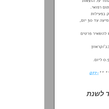
חזר על הוצאות 
 בפעילות 
אתגרית על פי הרשימה המתפרסמת ומתעדכנת באתר חברת פספורטכארד. עלות 0.5$ לנסיעה עד 30 יום, 
 להשאיר פרטים 
ב/קראוון 
077-
 **
:
ד לשנת 