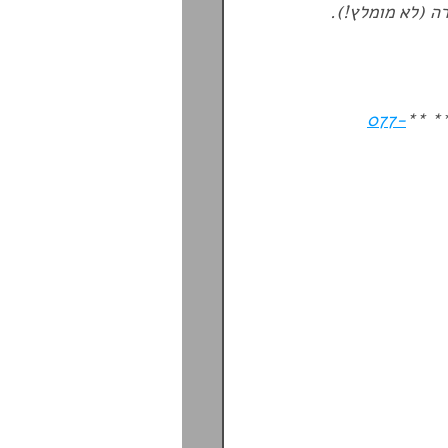
ה (לא מומלץ!).
077-
 **
: