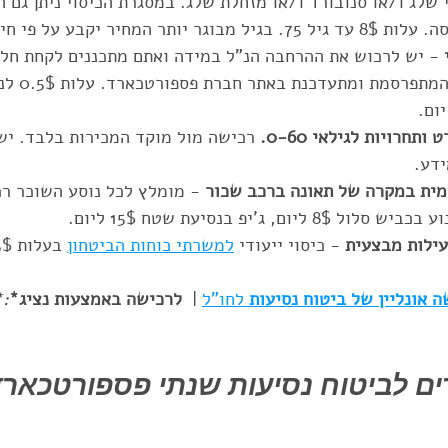
 שלג ו/או סנובורד ו/או מזחלת שלג. במסגרת הכיסוי ניתן גם ה
יר יקבע על פי חיתום רפואי.
 
- יש לרכוש את ההרחבה הנ"ל במידה ואתם מתכננים לקחת חלק
ותחרויות לגילאי 0-60.
 רכישה מול מוקד המכירות בלבד. יש
ידע.
ית במקרה של תאונה ברכב שכור 
- מומלץ לכל נוסע השוכר רכ
ם, ג'יפ בנסיעת שטח 15$ ליום.
עילות מבצעית 
- כיסוי ייעודי 
למשרתי כוחות הביטחון
 בעלות 0.5$ ליום.
 אונליין של ביטוח נסיעות 
לחו"ל
 | 
 לרכישה באמצעות נציג*
**
רים לביטוח נסיעות שנתי פספורטכאר