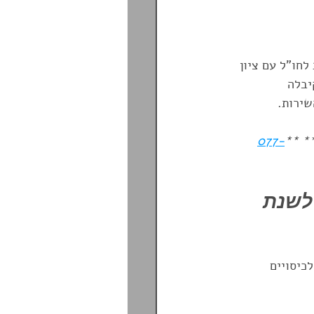
PrePlan T
הפניקס
חו"ל עם ציון 
יבלה 
סיעות גיל הזהב
077-
 **
:
לשנת 
כיסויים 