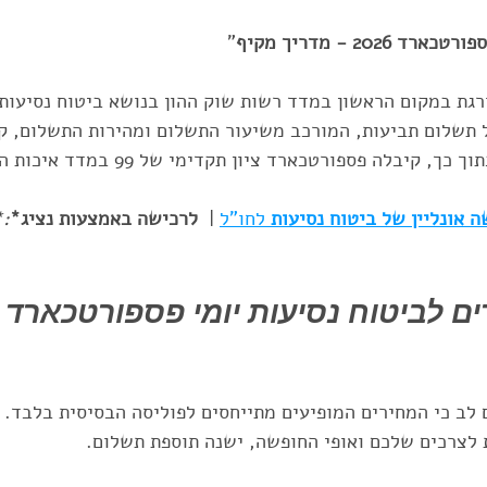
202 - מדריך מקיף
"
גרנטי
eSIM
טיול ג'יפים בחו"ל
ravelShield AI
ת במקום הראשון במדד רשות שוק ההון בנושא ביטוח נסיעות ל
ל תשלום תביעות, המורכב משיעור התשלום ומהירות התשלום, ק
כל סיבה
ביטוח לנשים בהריון
תרמילאים
ביטוח נ
 אונליין של ביטוח נסיעות 
לחו"ל
 | 
 לרכישה באמצעות נציג*
**
ים לביטוח נסיעות יומי פספורטכארד 
 לב כי המחירים המופיעים מתייחסים לפוליסה הבסיסית בלבד. ל
 לצרכים שלכם ואופי החופשה, ישנה תוספת תשלום. 