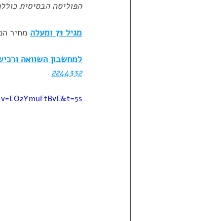
הפוליסה הבסיסית כוללת 
מגיל 71 ומעלה
 מחיר הפ
למחשבון השוואה ורכישה
2244332
?v=EO2YmuFtBvE&t=5s