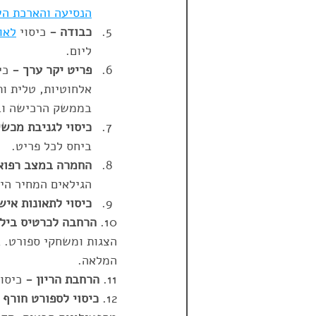
הנסיעה והארכת הש
כבודה -
 כיסוי 
לאו
ליום.
פריט יקר ערך -
 כי
אלחוטיות, טלית ות
בממשק הרכישה ובאתר חברת פס
כיסוי לגניבת מכש
ביחס לכל פריט.
החמרה במצב רפואי
הגילאים המחיר הינו יומי ביחס לגיל
כיסוי לתאונות איש
10. 
הרחבה לכרטיס בילו
הצגות ומשחקי ספורט. 
המלאה.
11. 
הרחבת הריון -
 כיסוי 
12. 
כיסוי לספורט חורף 