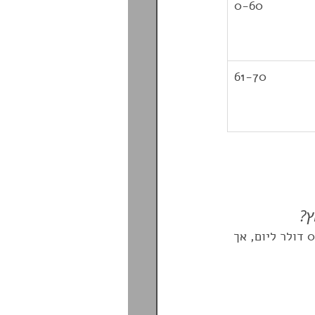
0-60
61-70	
ץ?
כן. כיסוי לאיתור, חיפוש וחילוץ כלול בפוליסה הבסיסית. ניתן להסיר אותו בניכוי של 0.2 דולר ליום, אך 