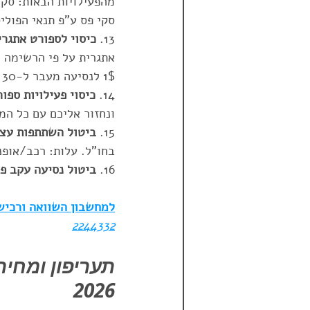
מהפעילויות הבאות: סקי
סקי פס ע"פ תנאי הפוליסה. עלות 8$ עד גיל 75. בגיל מבוגר יותר המח
13. 
כיסוי לספורט אתגרי
1$ לנסיעה מעבר ל-30 יום.
14. 
כיסוי פעילויות ספורט 
ונחזור אליכם עם כל המ
15. 
ביטול השתתפות עצמ
בחו"ל. עלות: רכב/אופנוע בכביש סלול 8$ ליו
16. 
ביטול נסיעה עקב פ
למחשבון השוואה ורכישה
2244332
תעריפון ומחי
2026