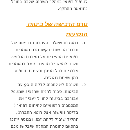
לטיפול רפואי במהלך השהות שלכם בחו"ל 
כתוצאה מהתקף. 
טרם הרכישה של ביטוח 
הנסיעות
במסגרת שאלון  הצהרת הבריאות של 
חברת הביטוח יבקשו מכם מסמכים 
רפואיים המעידים על מצבכם הרפואי. 
חשוב להצטייד מבעוד מועד במסמכים 
עדכניים ככל הניתן ורשימת תרופות 
בהן שאתם נוטלים. 
חשוב!! לא לחכות לדקה ה 90 עם 
הביטוח! סביר להניח שהנציג שמטפל 
עבורכם בביטוח לחו"ל יעביר את 
המסמכים הרפואיים לחיתום רפואי ( 
בדיקה ואישור אצל רופא החברה), 
תהליך שיכול לקחת זמן, ובנוסף ייתכן 
בהתאם לחומרת המחלה שיבקשו מכם 