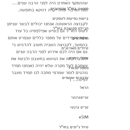
שההתקף האחרון היה לפני הרבה שנים.... 
חופשה בחו"ל אקסטרים
ומה הסיכוי שזה יקרה דווקא בחופשה. 
ביטוח נסיעות לעסקים
לקבוצה הראשונה אנחנו יכולים לבשר שניתן 
חבילת תקשורת בחו"ל
לטוס לחו"ל גם כשיש אפילפסיה כל עוד 
אתם מקפידים על מספר כללים שנפרט אותם 
תרמילאים
בהמשך, לקבוצה השניה חשוב להדגיש כי 
טיולים מאורגנים
גם אם היה לכם אירוע לפני הרבה שנים 
טיולי בוטיק
חשוב לקחת את הנושא בחשבון ולבטח את 
עצמכם לעל מקרה שלא יהיה (אנחנו תמיד 
פספורטכארד
נוהגים לומר שמרפי מחכה לנו תמיד מעבר 
עדכונים שוטפים
לפינה... ) 
הראל
טריפגרנטי
טריפ גרנטי
eSIM
טיול ג'יפים בחו"ל