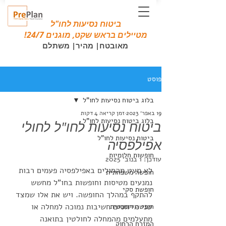
ביטוח נסיעות לחו"ל
מטיילים בראש שקט, מוגנים 24/7!
מאובטח| מהיר| משתלם
פוסט
בלוג ביטוח נסיעות לחו"ל
19 באפר׳ 2023
זמן קריאה 4 דקות
בלוג ביטוח נסיעות לחו"ל
ביטוח נסיעות לחו"ל לחולי
ביטוח נסיעות לחו"ל
אפילפסיה
חופשות חלומיות
עודכן:
1 בנוב׳ 2025
לא מעט מהחולים באפילפסיה פעמים רבות 
חופשה משפחתית
נמנעים מטיסות וחופשות בחו"ל מחשש 
חופשת סקי
להתקף במהלך החופשה. ויש את אלו שמצד 
שני מייחסים חשיבות נמוכה למחלה או 
חופשה רומנטית
מתעלמים מהמחלה לחולטין בתואנה 
המזרח הרחוק