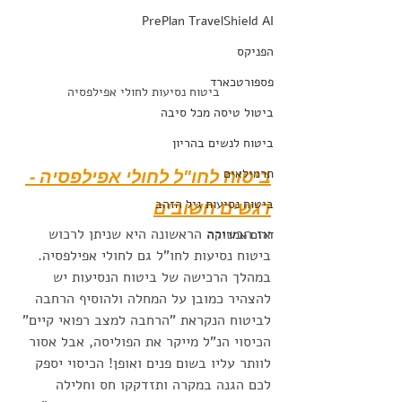
PrePlan TravelShield AI
הפניקס
פספורטכארד
ביטוח נסיעות לחולי אפילפסיה
ביטול טיסה מכל סיבה
ביטוח לנשים בהריון
ביטוח לחו"ל לחולי אפילפסיה - 
תרמילאים
ביטוח נסיעות גיל הזהב
דגשים חשובים
אז הבשורה הראשונה היא שניתן לרכוש 
דרום אמריקה
ביטוח נסיעות לחו"ל גם לחולי אפילפסיה. 
במהלך הרכישה של ביטוח הנסיעות יש 
להצהיר כמובן על המחלה ולהוסיף הרחבה 
לביטוח הנקראת "הרחבה למצב רפואי קיים" 
הכיסוי הנ"ל מייקר את הפוליסה, אבל אסור 
לוותר עליו בשום פנים ואופן! הכיסוי יספק 
לכם הגנה במקרה ותזדקקו חס וחלילה 