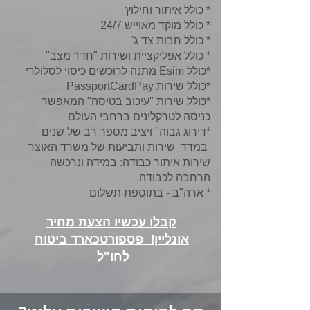
* כולל איתור וחילוץ
* כולל מוקד מאוייש 24/7
* כולל חבות צד ג'
* כולל אפליקציית ושירות "חדר מצב"
*כולל Esim מתנה לרוכשים כיסוי לסלולרי
*כולל שירות PassportCardPay
*כולל שירות "עיכוב בטיסה" המאפשר
כניסה לטרקלינים ברחבי העולם
*
דירוג גבוה" ויציב מספר רב של שנים
במדד שירות ותביעות של משרד האוצר
שירות איתור כבודה: במידה ונרכשה
הרחבה לכבודה.
* ארה"ב - בתוספת תשלום
קבלו עכשיו הצעת מחיר
אונליין!
פספורטכארד ביטוח
לחו"ל