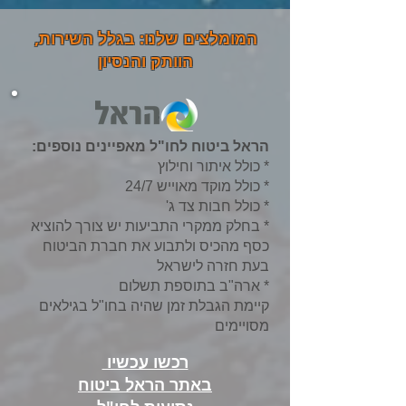
המומלצים שלנו: בגלל השירות,
הוותק והנסיון
הראל ביטוח לחו"ל מאפיינים נוספים:
* כולל איתור וחילוץ
* כולל מוקד מאוייש 24/7
* כולל חבות צד ג'
* בחלק ממקרי התביעות יש צורך להוציא
כסף מהכיס ולתבוע את חברת הביטוח
בעת חזרה לישראל
* ארה"ב בתוספת תשלום
קיימת הגבלת זמן שהיה בחו"ל בגילאים
מסויימים
רכשו עכשיו
באתר
הראל ביטוח