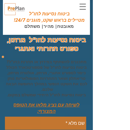
ביטוח נסיעות לחו"ל
מטיילים בראש שקט, מוגנים 24/7!
מאובטח| מהיר| משתלם
ביטוח נסיעות לחו"ל מרתון,
ספורט תחרותי ואתגרי
מתכננים להשתתף במירוץ או תחרות בחו"ל?
ביטוח נסיעות לחו"ל של
פספורטכארד
הכולל
כיסוי לספורט אתגרי, מרתון, אולטרה מרתון,
טריאתלון ושאר התחרויות הפופולאריות נותן
לכם את השקט הנפשי במהלך החופשה הבאה
שלכם.
ביטוח נסיעות לחו"ל היחידי שמשלם במקום.
לשיחה עם נציג מלאו את הטופס
המצורף: