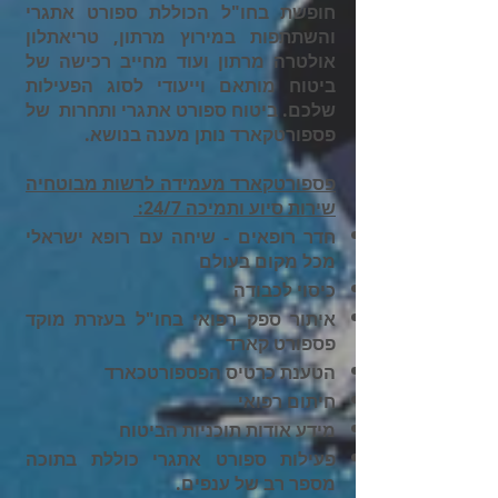
חופשת בחו"ל הכוללת ספורט אתגרי
והשתתפות במירוץ מרתון, טריאתלון
אולטרה מרתון ועוד מחייב רכישה של
ביטוח מותאם וייעודי לסוג הפעילות
שלכם. ביטוח ספורט אתגרי ותחרות של
פספורטקארד נותן מענה בנושא.
פספורטקארד מעמידה לרשות מבוטחיה
שירות סיוע ותמיכה 24/7:
חדר רופאים - שיחה עם רופא ישראלי
מכל מקום בעולם
כיסוי לכבודה
איתור ספק רפואי בחו"ל בעזרת מוקד
פספורט קארד
הטענת כרטיס הפספורטכארד
חיתום רפואי
מידע אודות תוכניות הביטוח
פעילות ספורט אתגרי כוללת בתוכה
מספר רב של ענפים.