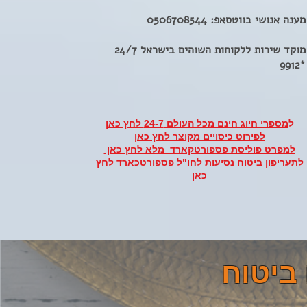
מענה אנושי בווטסאפ:
0506708544
מוקד שירות ללקוחות השוהים בישראל 24/7
*9912
ל
מספרי חיוג חינם מכל העולם 24-7 לחץ כאן
לפירוט כיסויים מקוצר לחץ כאן
למפרט פוליסת פספורטקארד מלא לחץ כאן
לתעריפון ביטוח נסיעות לחו"ל פספורטכארד לחץ
כאן
ביטוח