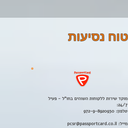
וח נסיעות
מוקד שירות ללקוחות השוהים בחו"ל - פעיל
24/7:
טלפון: 972-9-8920930
מייל: pcsr@passportcard.co.il