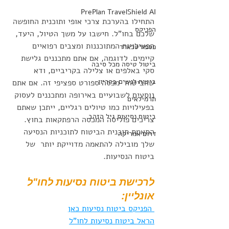
PrePlan TravelShield AI
התחילו בהערכת צרכי אופי ותוכנית החופשה 
הפניקס
שלכם בחו"ל. חישבו על משך הטיול, היעד, 
הפעילויות המתוכננות ומצבים רפואיים 
פספורטכארד
קיימים. לדוגמה, אם אתם מתכננים גלישת 
ביטול טיסה מכל סיבה
סקי באלפים או צלילה בקריביים, ודא 
ביטוח לנשים בהריון
שהביטוח  מכסה ספורט ספציפי זה. אם אתם 
נוסעים לשבועיים באירופה ומתכננים לעסוק 
תרמילאים
בפעילויות כמו טיולים רגליים, ייתכן שאתם 
ביטוח נסיעות גיל הזהב
צריכים פוליסה המכסה הרפתקאות בחוץ. 
התאמת תוכנית הביטוח לתוכניות הנסיעה 
דרום אמריקה
שלך מובילה להתאמה מדוייקת יותר  של 
ביטוח הנסיעות.
לרכישת ביטוח נסיעות לחו"ל 
אונליין:
 הפניקס ביטוח נסיעות כאן
הראל ביטוח נסיעות לחו"ל