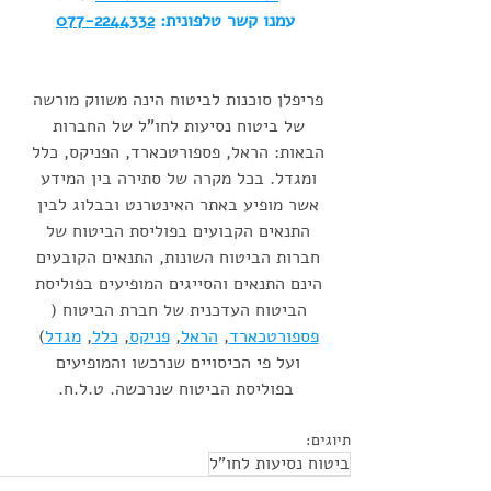
עמנו קשר טלפונית: 
077-2244332
פריפלן סוכנות לביטוח הינה משווק מורשה 
של ביטוח נסיעות לחו"ל של החברות 
הבאות: הראל, פספורטכארד, הפניקס, כלל 
ומגדל. בכל מקרה של סתירה בין המידע 
אשר מופיע באתר האינטרנט ובבלוג לבין 
התנאים הקבועים בפוליסת הביטוח של 
חברות הביטוח השונות, התנאים הקובעים 
הינם התנאים והסייגים המופיעים בפוליסת 
הביטוח העדכנית של חברת הביטוח ( 
פספורטכארד
, 
הראל
, 
פניקס
, 
כלל
, 
מגדל
) 
ועל פי הכיסויים שנרכשו והמופיעים 
בפוליסת הביטוח שנרכשה. ט.ל.ח.
תיוגים:
ביטוח נסיעות לחו"ל