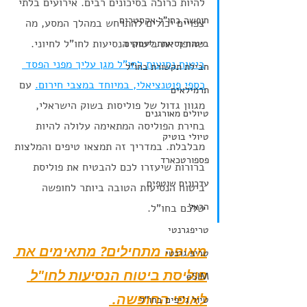
להיות כרוכה בסיכונים רבים. אירועים בלתי 
חופשה בחו"ל אקסטרים
צפויים יכולים להתרחש במהלך המסע, מה 
שהופך את ביטוח הנסיעות לחו"ל לחיוני. 
ביטוח נסיעות לעסקים
ביטוח נסיעות לחו"ל מגן עליך מפני הפסד 
חבילת תקשורת בחו"ל
כספי פוטנציאלי, במיוחד במצבי חירום.
 עם 
תרמילאים
מגוון גדול של פוליסות בשוק הישראלי, 
טיולים מאורגנים
בחירת הפוליסה המתאימה עלולה להיות 
טיולי בוטיק
מבלבלת. במדריך זה תמצאו טיפים והמלצות 
פספורטכארד
ברורות שיעזרו לכם להבטיח את פוליסת 
עדכונים שוטפים
ביטוח הנסיעות הטובה ביותר לחופשה 
הראל
שלכם בחו"ל.
טריפגרנטי
מאיפה מתחילים? מתאימים את 
טריפ גרנטי
פוליסת ביטוח הנסיעות לחו"ל 
eSIM
לאופי החופשה. 
טיול ג'יפים בחו"ל