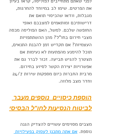
לפני שאתם מתחייבים לפוליסה, קראו בעיון 
את הפרטים. שימו לב במיוחד להחרגות, 
מגבלות, וודאו שהכיסוי תואם את 
דרישותיכם ומותאמים למצבכם ואופי 
החופשה שלכם. למשל, האם הפוליסה מכסה 
מצבי חירום בחו"ל? מהן ההשתתפויות 
העצמיות? אם תקדיש זמן להבנת התנאים, 
תוכל להימנע מהפתעות לא נעימות אם 
תצטרך להגיש תביעה. זכור לברר גם את 
אפשרויות יצירת הקשר לסיוע בחירום. 
מרבית החברות כיום מספקות שירות 24/7 
וחדר מצב מלווה. 
הוספת כיסויים  נוספים מעבר 
לביטוח הנסיעות לחו"ל הבסיסי
מצבים מסוימים עשויים להצדיק הגנה 
נוספת. 
אם אתה מתכנן לעסוק בפעילויות 