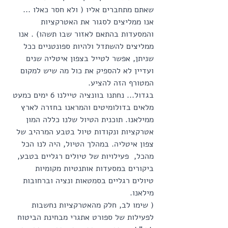
שאתם מתחברים אליו ( ולא חסר כאלו ... 
אנו ממליצים לסגור את האטרקציות 
והמסעדות בהתאם לאזור שבו תשהו) . אנו 
ממליצים להשתדל ולהיות ספונטניים ככל 
שניתן, אפשר לטייל בצפון איטליה שנים 
ועדיין לא להספיק את כול מה שיש למקום 
המטורף הזה להציע. 
בגדול... נחתנו בוונציה טיילנו 6 ימים כמעט 
מלאים בדולומיטים והמראנו בחזרה לארץ 
ממילאנו. תוכנית הטיול שלנו כללה המון 
אטרקציות ונקודות טיול בטבע המרהיב של 
צפון איטליה. במהלך הטיול, היה לנו הכל 
מהכל,  פעילויות של טיולים רגליים בטבע, 
ביקורים במסעדות אותנטיות מקומיות  
טיולים רגליים בסמטאות ונציה וברחובות 
מילאנו. 
( שימו לב, חלק מהאטרקציות נחשבות 
לפעילות של ספורט אתגרי מבחינת הביטוח 