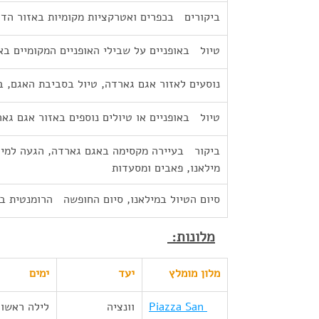
ביקורים   בכפרים ואטרקציות מקומיות באזור הדו
טיול   באופניים על שבילי האופניים המקומיים בא
נוסעים לאזור אגם גארדה, טיול בסביבת האגם, ב
טיול   באופניים או טיולים נוספים באזור אגם גא
ביקור   בעיירה מקסימה באגם גארדה, הגעה למיל
מילאנו, פאבים ומסעדות
סיום הטיול במילאנו, סיום החופשה   הרומנטית ב
מלונות: 
מלון מומלץ
יעד
ימים
Piazza San 
וונציה
לילה ראשון