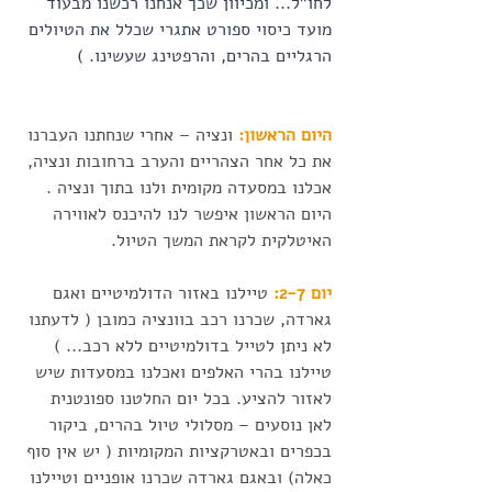
לחו"ל... ומכיוון שכך אנחנו רכשנו מבעוד 
מועד כיסוי ספורט אתגרי שכלל את הטיולים 
הרגליים בהרים, והרפטינג שעשינו. ) 
היום הראשון:
 ונציה – אחרי שנחתנו העברנו 
את כל אחר הצהריים והערב ברחובות ונציה, 
אכלנו במסעדה מקומית ולנו בתוך ונציה . 
היום הראשון איפשר לנו להיכנס לאווירה 
האיטלקית לקראת המשך הטיול.
יום 2-7: 
טיילנו באזור הדולמיטיים ואגם 
גארדה, שכרנו רכב בוונציה כמובן ( לדעתנו 
לא ניתן לטייל בדולמיטיים ללא רכב... ) 
טיילנו בהרי האלפים ואכלנו במסעדות שיש 
לאזור להציע. בכל יום החלטנו ספונטנית 
לאן נוסעים – מסלולי טיול בהרים, ביקור 
בכפרים ובאטרקציות המקומיות ( יש אין סוף 
כאלה) ובאגם גארדה שכרנו אופניים וטיילנו 