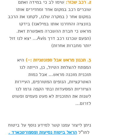
2. רכב שכור:
 שימו לב כי במידה ואתם 
שוכרים רכב במקום אחד ומחזירים אותו 
במקום אחר ( במקרה שלנו, לקחנו את הרכב 
בוונציה והחזרנו אותו במילאנו) בידקו 
מראש כי חברת ההשכרה מאפשרת זאת. 
(הפעם שכרנו רכב דרך Avis... יצא לנו זול 
יותר מחברות אחרות) 
3. תכנון מראש אבל ספונטניות :-)
 היא 
המפתח להצלחת הטיול, כן, הייתה לנו 
תוכנית מוכנה מראש... אבל כמות 
האטרקציות, הנופים המטורפים, העיירות 
הציוריות המסעדות ובתי הקפה גרמו לנו 
לשנות את התוכנית לא מעט פעמים ופשוט 
לזרום... 
ניתן ליצור עמנו קשר למידע נוסף על ביטוח 
 לחו"ל 
הראל ביטוח נסיעות ופספורטכארד .