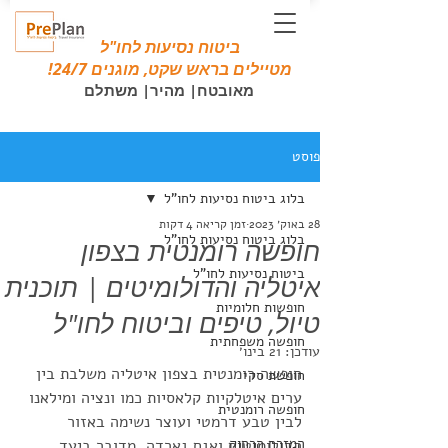
ביטוח נסיעות לחו"ל
מטיילים בראש שקט, מוגנים 24/7!
מאובטח| מהיר| משתלם
פוסט
בלוג ביטוח נסיעות לחו"ל
28 באוק׳ 2023
זמן קריאה 4 דקות
בלוג ביטוח נסיעות לחו"ל
חופשה רומנטית בצפון
ביטוח נסיעות לחו"ל
איטליה והדולומיטים | תוכנית
חופשות חלומיות
טיול, טיפים וביטוח לחו"ל
חופשה משפחתית
עודכן:
21 בינו׳
חופשה רומנטית בצפון איטליה משלבת בין 
חופשת סקי
ערים איטלקיות קלאסיות כמו ונציה ומילאנו 
חופשה רומנטית
לבין טבע דרמטי ועוצר נשימה באזור 
המזרח הרחוק
הדולומיטים ואגם גארדה. מדובר ביעד 