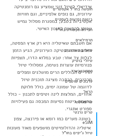
אידיאלי לטיול זוגי שמציע גם רומנטיקה 
חופשה בחו"ל אקסטרים
עירונית, גם נופים אלפיניים, וגם חוויות 
ביטוח נסיעות לעסקים
אקטיביות בטבע, במסגרת מסלול גמיש 
שניתן להתאים לסגנון האישי.
חבילת תקשורת בחו"ל
תרמילאים
אם חשבתם שאיטליה היא רק ארץ הפסטה, 
האהבה והרומנטיקה העירונית, הגיע הזמן 
טיולים מאורגנים
לגלות צד אחר: טבע במלוא הדרו, תצפיות 
טיולי בוטיק
פנורמיות עוצרות נשימה, ומסלולי טיול 
פספורטכארד
הרריים הכוללים הרים מושלגים ומפלים 
מרהיבים. הכתבה מציגה תוכנית טיול 
עדכונים שוטפים
לדוגמה של שמונה ימים, כולל חלוקת 
הראל
אזורים, המלצות לינה וטיפים לתכנון - כולל 
התאמת ביטוח נסיעות המכסה גם פעילויות 
טריפגרנטי
ספורט אתגרי.
טריפ גרנטי
בשונה מערים כמו רומא או פירנצה, צפון 
eSIM
איטליה והדולומיטים מושפעים מאוד מעונות 
טיול ג'יפים בחו"ל