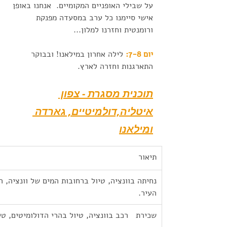
על שבילי האופניים המקומיים.  אנחנו באופן 
אישי סיימנו כל ערב במסעדה מפנקת 
ורומנטית וחזרנו למלון... 
יום 7-8:
 לילה אחרון במילאנו! ובבוקר 
התארגנות וחזרה לארץ. 
תוכנית מסגרת - צפון 
איטליה,דולמיטיים, גארדה 
ומילאנו
תיאור
נחיתה בוונציה, טיול ברחובות המים של וונציה, 
העיר.
שכירת   רכב בוונציה, טיול בהרי הדולומיטים, טי