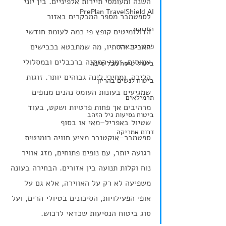
השנה ומעומסי תיירות אלפיניים. בין יוני 
PrePlan TravelShield AI
לספטמבר מספר המבקרים באזור 
הפניקס
הדולומיטים קופץ פי כמה לעומת חודשי 
פספורטכארד
האביב והסתיו, מה שמתבטא בכבישים 
עמוסים, זמני המתנה ברכבלים ובמסלולי 
ביטול טיסה מכל סיבה
הליכה, ומחירי לינה גבוהים יותר. זוגות 
ביטוח לנשים בהריון
שמגיעים בעונות העומס נהנים מנופים 
תרמילאים
מרהיבים אך פחות פרטיות ושקט, בעוד 
ביטוח נסיעות גיל הזהב
שטיול באפריל–מאי או בסוף 
דרום אמריקה
ספטמבר–אוקטובר מציע חוויה רומנטית 
רגועה יותר, עם נופים פתוחים, מזג אוויר 
נוח וקלות תנועה בין אזורים. הבחירה בעונה 
משפיעה לא רק על האווירה, אלא גם על 
אופי הפעילויות, הסיכונים בטיולי הרים, ועל 
סוג ביטוח הנסיעות שכדאי לרכוש.