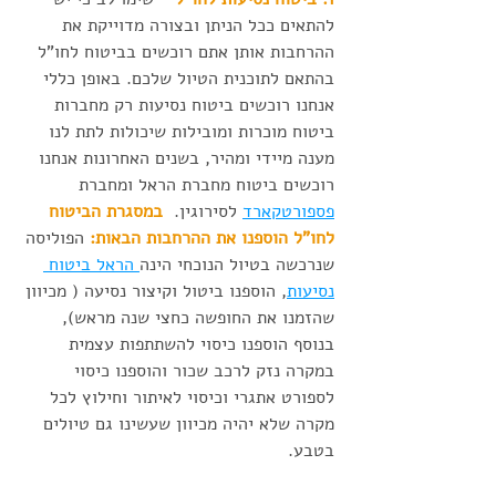
להתאים ככל הניתן ובצורה מדוייקת את 
ההרחבות אותן אתם רוכשים בביטוח לחו"ל 
בהתאם לתוכנית הטיול שלכם. באופן כללי 
אנחנו רוכשים ביטוח נסיעות רק מחברות 
ביטוח מוכרות ומובילות שיכולות לתת לנו 
מענה מיידי ומהיר, בשנים האחרונות אנחנו 
רוכשים ביטוח מחברת הראל ומחברת 
פספורטקארד
 לסירוגין.  
במסגרת הביטוח 
לחו"ל הוספנו את ההרחבות הבאות: 
הפוליסה 
שנרכשה בטיול הנוכחי הינה
 הראל ביטוח 
נסיעות
, הוספנו ביטול וקיצור נסיעה ( מכיוון 
שהזמנו את החופשה כחצי שנה מראש), 
בנוסף הוספנו כיסוי להשתתפות עצמית 
במקרה נזק לרכב שכור והוספנו כיסוי 
לספורט אתגרי וכיסוי לאיתור וחילוץ לכל 
מקרה שלא יהיה מכיוון שעשינו גם טיולים 
בטבע. 