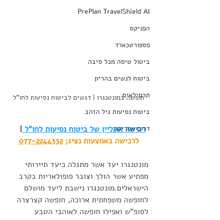
PrePlan TravelShield AI
הפניקס
פספורטכארד
ביטול טיסה מכל סיבה
ביטוח לנשים בהריון
תרמילאים
חופשה במונטנגרו | דגשים לביטוח נסיעות לחו"ל
ביטוח נסיעות גיל הזהב
דרום אמריקה
רכישה אונליין של ביטוח נסיעות לחו"ל
|   
לרכישה באמצעות נציג
:
077-2244332
מונטנגרו יעד אשר מתגלה כיעד תיירותי 
מפתיע אשר הולך וצובר פופולאריות בקרב 
הישראלים.מונטנגרו נישבת ליעד מושלם 
לחופשה משפחתית ארוכה, חופשה קצרצרה 
לסופ"ש ואפילו חופשה לאוהבי הטבע 