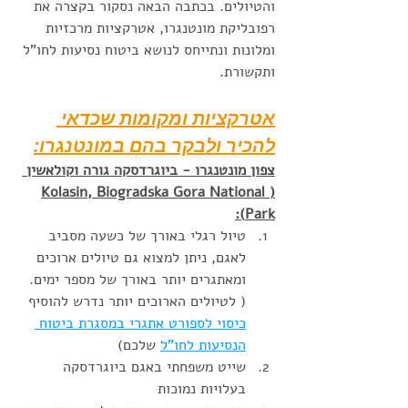
והטיולים. בכתבה הבאה נסקור בקצרה את 
רפובליקת מונטנגרו, אטרקציות מרכזיות 
ומלונות ונתייחס לנושא ביטוח נסיעות לחו"ל 
ותקשורת. 
אטרקציות ומקומות שכדאי 
להכיר ולבקר בהם במונטנגרו:
צפון מונטנגרו - ביוגרדסקה גורה וקולאשין 
(Kolasin, Biogradska Gora National 
Park):
טיול רגלי באורך של כשעה מסביב 
לאגם, ניתן למצוא גם טיולים ארוכים 
ומאתגרים יותר באורך של מספר ימים. 
( לטיולים הארוכים יותר נדרש להוסיף 
כיסוי לספורט אתגרי במסגרת ביטוח 
הנסיעות לחו"ל
 שלכם)
שייט משפחתי באגם ביוגרדסקה 
בעלויות נמוכות