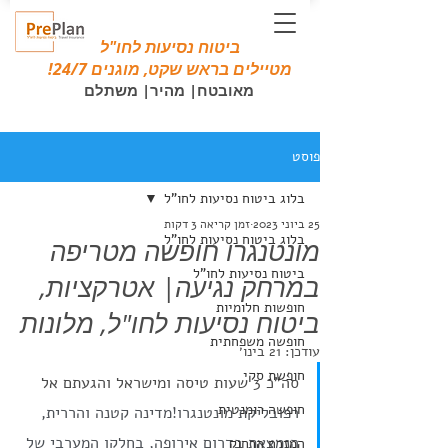
ביטוח נסיעות לחו"ל
מטיילים בראש שקט, מוגנים 24/7!
מאובטח| מהיר| משתלם
פוסט
בלוג ביטוח נסיעות לחו"ל
25 ביוני 2023
זמן קריאה 3 דקות
בלוג ביטוח נסיעות לחו"ל
מונטנגרו חופשה מטריפה
ביטוח נסיעות לחו"ל
במרחק נגיעה| אטרקציות,
חופשות חלומיות
ביטוח נסיעות לחו"ל, מלונות
חופשה משפחתית
עודכן:
21 בינו׳
חופשת סקי
סה"כ 3 שעות טיסה ומישראל והגעתם אל  
חופשה רומנטית
רפובליקת מונטנגרו!מדינה קטנה והררית, 
הנמצאת בדרום אירופה, בחלקו המערבי של 
המזרח הרחוק