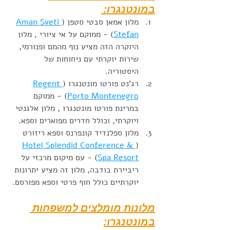
במונטנגרו: 
מלון אמאן סבטי סטפן (
Aman Sveti 
Stefan
) - ממוקם על אי ציורי , מלון 
היוקרה הזה מציע נוף מהמם ופנורמי, 
שירות יוקרתי עם ניחוחות של 
היסטוריה. 
רג'נט פורטו מונטנגרו (
Regent 
Porto Montenegro
) - ממוקם 
במרינת פורטו מונטנגרו , מלון אלגנטי 
ויוקרתי, וכולל חדרים מפוארים וספא.
מלון ספלנדיד קונפרנס וספא ריזורט 
Hotel Splendid Conference & 
(
Spa Resort
) - עם מיקום מרכזי על 
ריביירת בודבה, מלון זה מציע יתרונות 
יוקרתיים כולל חוף פרטי וספא מפורסם.
מלונות מומלצים למשפחות 
במונטנגרו: