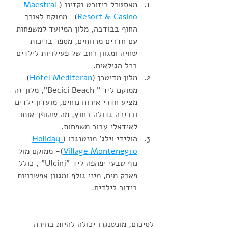
מאסטרל ריזורט וקזינו (
Maestral 
Resort & Casino
)- ממוקם לאורך 
החוף בבודבה, מלון המיועד למשפחות 
עם חדרים מרווחים, מספר בריכות 
שחיה ומגוון רחב של פעילויות לילדים 
בכל הגילאים.  
מלון מדיטרן (
Hotel Mediteran
) - 
ממוקם ליד " Becici Beach", מלון זה 
מציע חדרי אירוח נוחים, מועדון ילדים 
ובריכה גדולה בחוץ, מה שהופך אותו 
לאידאלי עבור משפחות.
הולידי וילג' מונטנגרו (
Holiday 
Village Montenegro
)- ממוקם מול 
נוף טבעי יפהפה ליד "Ulcinj" , כולל 
פארק מים, מיני גולף ומגוון אפשרויות 
בידור לילדים. 
לסיכום, מונטנגרו יכולה להיות בחירה 