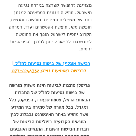
מצויינת לחופשה קצרצה במרחק נגיעה 
מישראל. חופשה מגוונת המתאימה למגוון 
רחב של מטיילים ותיירים. חופשה רומנטית, 
חופשת סקי, חופשת אקסטרים ועוד. המרחק 
הקרוב יחסית לישראל הופך את החופשה 
למונטנגרו לכזאת שניתן לתכנן בספונטניות 
יחסית. 
רכישה אונליין של ביטוח נסיעות לחו"ל
|   
לרכישה באמצעות נציג
:
077-2244332
פריפלן סוכנות לביטוח הינה משווק מורשה 
של ביטוח נסיעות לחו"ל של החברות 
הבאות: הראל, פספורטכארד, הפניקס, כלל 
ומגדל. בכל מקרה של סתירה בין המידע 
אשר מופיע באתר האינטרנט ובבלוג לבין 
התנאים הקבועים בפוליסת הביטוח של 
חברות הביטוח השונות, התנאים הקובעים 