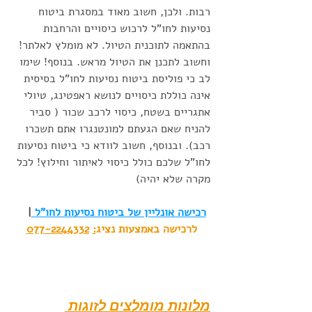
רבות. ולכן, חשוב מאוד במסגרת ביטוח 
נסיעות לחו"ל לרכוש כיסויים והרחבות 
בהתאמה לתוכנית הטיול. לא מומלץ לאלתר! 
וחשוב לתכנן את הטיול מראש. בנוסף! שימו 
לב כי פוליסת ביטוח נסיעות לחו"ל בסיסית 
אינה כוללת כיסויים לנושא ראפטינג, טיולי 
אתגריים בשטח, כיסוי לרכב שכור ( סביר 
להניח שאם הגעתם למונטנגרו אתם תשכרו 
רכב). ובנוסף, חשוב לוודא כי ביטוח נסיעות 
לחו"ל שלכם כולל כיסוי לאיתור וחילוץ! לכל 
מקרה שלא יהיה) 
רכישה אונליין של ביטוח נסיעות לחו"ל
|   
לרכישה באמצעות נציג
:
077-2244332
מלונות מומלצים לזוגות 