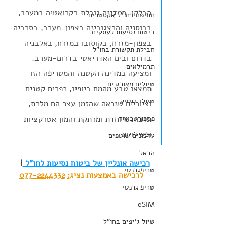
הבלקן. המדינה גובלת בקרואטיה במערב, 
חופשה בחו"ל אקסטרים
בבוסניה והרצגובינה בצפון-מערב, בסרביה 
ביטוח נסיעות לעסקים
בצפון-מזרח, בקוסובו במזרח, באלבניה 
חבילת תקשורת בחו"ל
בדרום ובים האדריאטי בדרום-מערב. 
תרמילאים
ומציעה ב
מדינה הקטנה והמטריפה הזו 
טיולים מאורגנים
תמצאו טבע מהמם ביופיו, כפרים קטנים 
טיולי בוטיק
וציוריים שנראה שהזמן עצר הם מלכת, 
פספורטכארד
תרבות מיוחדת ומרתקת והמון אטרקציות 
ופעילויות .
עדכונים שוטפים
הראל
רכישה אונליין של ביטוח נסיעות לחו"ל
|   
טריפגרנטי
לרכישה באמצעות נציג
:
077-2244332
טריפ גרנטי
eSIM
טיול ג'יפים בחו"ל