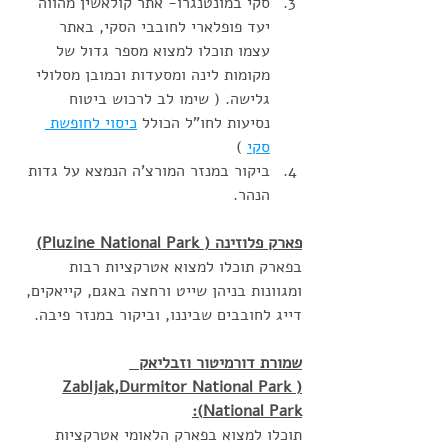
סקי במונטנגרו- אתר קולאשין מהווה 
יעד פופלארי לחובבי הסקי, באתר 
עצמו תוכלו למצוא מספר גדול של 
מקומות לינה ומסעדות וכמובן מסלולי 
גלישה. ( שימו לב לרכוש ביטוח 
נסיעות לחו"ל הכולל 
כיסוי לחופשת 
סקי
 ) 
ביקור במנזר המורצ'ה הנמצא על גדות 
הנהר. 
פארק פלוזינה ( Pluzine National Park)
בפארק תוכלו למצוא אטרקציות רבות 
ומגוונות בניהן שייט ורחצה באגם, קייאקים, 
דייג לחובבים שביננו, וביקור במנזר פיבה. 
שמורת דורמיטור וזבליאק  
(Zabljak,Durmitor National Park 
National Park):
תוכלו למצוא בפארק הלאומי אטרקציות 