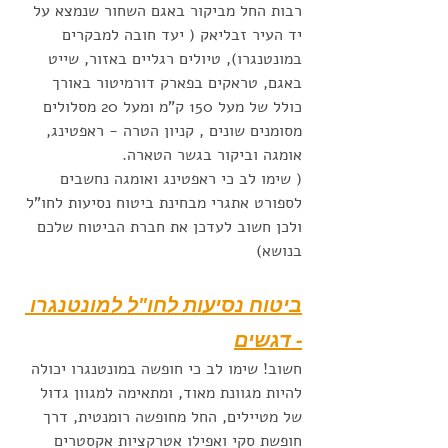
רבות החל מביקור באגם השחור שנמצא על 
יד העיר זבליאק ( יעד חובה למבקרים 
במונטנגרו), טיולים רגליים באזור, שייט 
באגם, טראקים בפארק דורמיטור באורך 
כולל של מעל 150 ק"מ ומעל 20 מסלולים 
מסומנים שונים , קניון הטרה - ראפטינג, 
אומגה וביקור בגשר הטארה. 
( שימו לב כי ראפטינג ואומגה נחשבים 
לספורט אתגרי מבחינת ביטוח נסיעות לחו"ל 
ולכן חשוב לעדכן את חברת הביטוח שלכם 
בנושא) 
ביטוח נסיעות לחו"ל למונטנגרו 
- דגשים
חשוב! שימו לב כי חופשה במונטנגרו יכולה 
להיות מגוונת מאוד, ומתאימה למגוון גדול 
של מטיילים, החל מחופשה רומנטית, דרך 
חופשת סקי ואפילו אטרקציות אקסטרים 