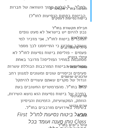
לחו"ל... " 
(נלקח מתוך השוואה של חברות 
חופשה בחו"ל אקסטרים
הביטוח בתחום הנסיעות לחו"ל)
ביטוח נסיעות לעסקים
חבילת תקשורת בחו"ל
נכון להיום יש בישראל לא מעט גופים 
תרמילאים
המוכרים ביטוח לחו"ל, אני מזכיר למי 
שעוקב אחרינו כי התייחסנו לכך מספר 
טיולים מאורגנים
פעמים - פוליסת ביטוח נסיעות לחו"ל לא 
טיולי בוטיק
מסתכמת במחיר הפוליסה! מדובר באחת 
מפוליסות הביטוח המורכבות הכוללת עשרות 
פספורטכארד
סעיפים וכיסויים שונים ומשונים למגוון רחב 
עדכונים שוטפים
וגדול של מקרים שאתם עשויים להיתקל 
הראל
בהם בחו"ל. מהפרמטרים החשובים בעת 
בחירה של ביטוח נסיעות הוא נושא השירות, 
טריפגרנטי
הוותק, המקצועיות, הזמינות והניסיון 
טריפ גרנטי
בטיפול באירועים מורכבים בחו"ל. 
הראל ביטוח נסיעות לחו"ל First 
eSIM
Class נותן מענה ועומד בכל 
טיול ג'יפים בחו"ל