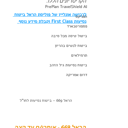
הקריטריונים הללו. 
PrePlan TravelShield AI
לרכישה אונליין של פוליסת הראל ביטוח 
הפניקס
נסיעות First Class וקבלת מידע נוסף 
פספורטכארד
ביטול טיסה מכל סיבה
ביטוח לנשים בהריון
תרמילאים
ביטוח נסיעות גיל הזהב
דרום אמריקה
הראל 669 - ביטוח נסיעות לחו"ל
הראל 669 - איתכן/ם עד קצה 