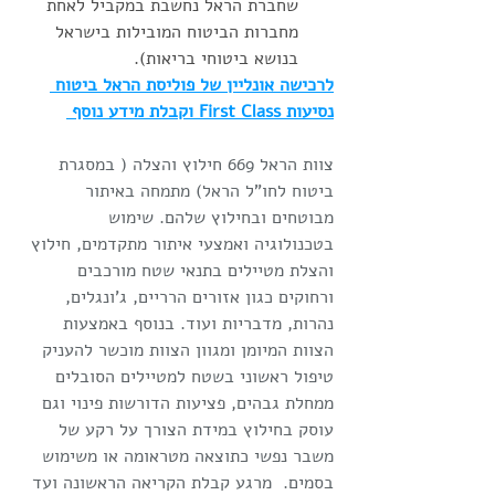
שחברת הראל נחשבת במקביל לאחת 
מחברות הביטוח המובילות בישראל 
בנושא ביטוחי בריאות). 
לרכישה אונליין של פוליסת הראל ביטוח 
נסיעות First Class וקבלת מידע נוסף 
​צוות הראל 669 חילוץ והצלה ( במסגרת 
ביטוח לחו"ל הראל) מתמחה באיתור 
מבוטחים ובחילוץ שלהם. שימוש 
בטכנולוגיה ואמצעי איתור מתקדמים, חילוץ 
והצלת מטיילים בתנאי שטח מורכבים 
ורחוקים כגון אזורים הרריים, ג'ונגלים, 
נהרות, מדבריות ועוד. בנוסף באמצעות 
הצוות המיומן ומגוון הצוות מוכשר להעניק 
טיפול ראשוני בשטח למטיילים הסובלים 
ממחלת גבהים, פציעות הדורשות פינוי וגם 
עוסק בחילוץ במידת הצורך על רקע של 
משבר נפשי כתוצאה מטראומה או משימוש 
בסמים.  מרגע קבלת הקריאה הראשונה ועד 