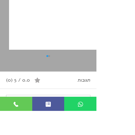
0.0 / 5 ‏(0)
תגובות
מזמינים אותך לדרג ולהגיב...
לאיתור וחילוץ - חשוב לדעת
| פספורטכארד, הראל
ביטוח נסיעות