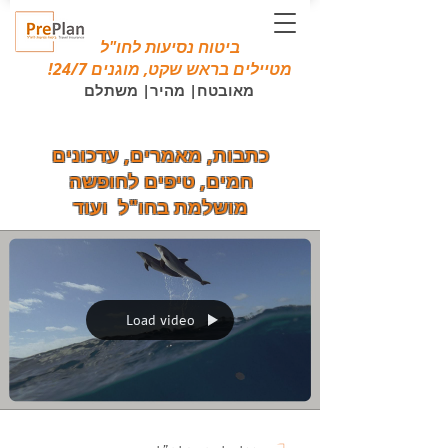
ביטוח נסיעות לחו"ל
מטיילים בראש שקט, מוגנים 24/7!
מאובטח| מהיר| משתלם
כתבות, מאמרים, עדכונים
חמים, טיפים לחופשה
מושלמת בחו"ל ועוד
Load video