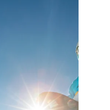
הבלוג לנוסעים לחו"ל
19 בפבר׳ 2025
זמן קריאה 2 דקות
פספורטכארד מודיעה על הקמת קרן
סיוע בשווי 1,000,000$ לחיילים בחו"ל
חברת פספורטכארד ביטוח נסיעות לחו"ל
הודיעהעל הקמת קרן סיוע בגובה של
1,000,000$ המיועד למשרתי כוחות הביטחון