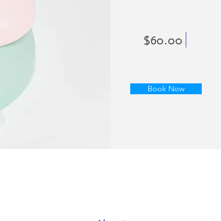
$60.00
Book Now