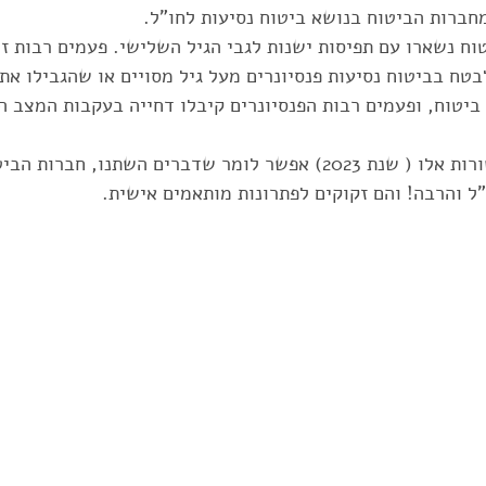
חברות הביטוח בנושא ביטוח נסיעות לחו"ל. 
ח נשארו עם תפיסות ישנות לגבי הגיל השלישי. פעמים רבות זה 
גרנטי
eSIM
טיול ג'יפים בחו"ל
ravelShield AI
בטח בביטוח נסיעות פנסיונרים מעל גיל מסויים או שהגבילו את
יטוח, ופעמים רבות הפנסיונרים קיבלו דחייה בעקבות המצב הר
כל סיבה
ביטוח לנשים בהריון
תרמילאים
ביטוח נ
אז נכון למועד כתיבת שורות אלו ( שנת 2023) אפשר לומר שדברים השתנו, 
ל והרבה! והם זקוקים לפתרונות מותאמים אישית. 