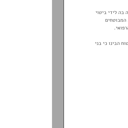
בה לידי ביטוי 
PrePlan T
הפניקס
 המבוטחים 
פואי. 
סיעות גיל הזהב
חברות הביטוח הבינו כי בני 