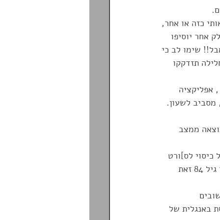
ותי כזה או אחר, 
 אחר יוסיפו 
ל!! שימו לב כי 
לילה תזדקקו 
ב שבחברת הביטוח שבחרתם בה יהיה מענה אנושי 24/7! , אפליקציה 
 מסביב לשעון. 
וצאה ממצב 
כיסוי לס]ורט 
אתגרי או סקי בכל הגילאים. אגב, חברת הביטוח היחידה שמאפשרת כיסוי לסקי עד גיל 84 זאת 
ובים 
 באנגלית של 