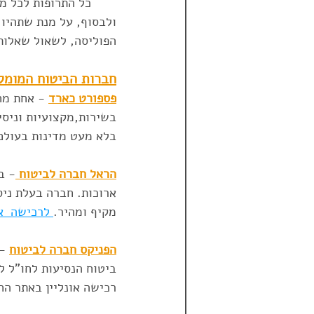
כל התרופות לכל מק
ולבסוף, על מנת שתהיו 
הפוליסה, לשאול שאלות
חברות הביטוח המומלצ
פספורט כארד
 - אחת מח
בלא מעט מדינות בעולם.
הראל חברה לביטוח 
- ב
ארוכות. חברה בעלת ניס
מקיף ומהיר.
 לרכישה  או
הפניקס חברה לביטוח
 -
רכישה אונליין באתר החברה מז