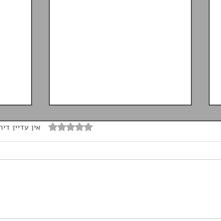
דירוג של 0 מתוך 5 כוכבים
אין עדיין דיר
מהו הכיסוי לביטול השתתפות
מה זה
עצמית על רכב שכור, והאם הוא
שלישי