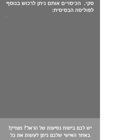
סקי. הכיסויים אותם ניתן לרכוש בנוסף
לפוליסה הבסיסית:
מוקד שירות ללקוחות השוהים בחו"ל
- פעיל 24/7:
972-3-7547030
מוקד שירות ללקוחות השוהים
בישראל - פעיל בימים א' -ה' בין
השעות 8:00 -16:00:
03-7547080
ליצירת קשר בווטסאפ של הראל:
052-7544589
להורדת האפליקציה של הראל ביטוח
נסיעות לחו"ל: כאן
יש לכם ביטוח נסיעות של הראל? מצויין!
באזור האישי שלכם ניתן לעשות את כל