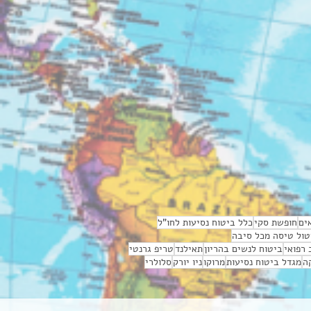
ים
חופשת סקי
כלל ביטוח נסיעות לחו"ל
טול טיסה מכל סיבה
רפואי
ביטוח לנשים בהריון
תאילנד
טריפ גרנטי
ה
מגדל ביטוח נסיעות
מרוקו
ניו יורק
סלולרי