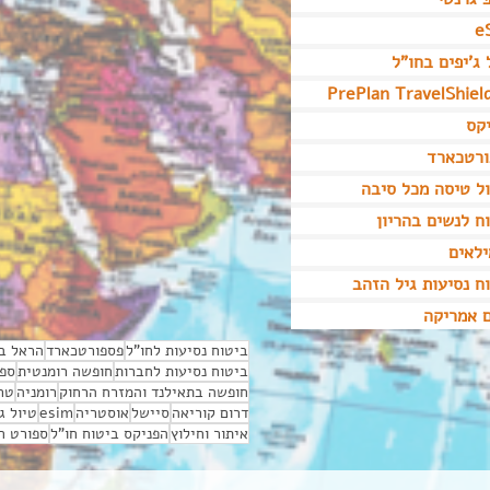
e
 ג'יפים בחו"ל
PrePlan TravelShiel
קס
ורטכארד
ל טיסה מכל סיבה
ח לנשים בהריון
לאים
ח נסיעות גיל הזהב
 אמריקה
ביטוח נסיעות לחו"ל
פספורטכארד
הראל בי
ביטוח נסיעות לחברות
חופשה רומנטית
ספו
חופשה בתאילנד והמזרח הרחוק
רומניה
טר
דרום קוריאה
סיישל
אוסטריה
esim
טיול ג
איתור וחילוץ
הפניקס ביטוח חו"ל
ספורט ח