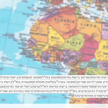
טוח נסיעות
הפניקס ביטוח נסיעות
חופשות בחו"ל
חופשה משפחתית
ביטוח תרמילא
רט אתגרי
דרום אפריקה
חופשה בארה"ב
מלונות מומלצים
תקשורת בחו"ל
ביטוח בי
יפגרנטי
פספורטקארד
השוואה ביטוח נסיעות לחו"ל
צרפת
ביטול וקיצור נסיעה
מצב 
'יפים
גיל הזהב
טרקים בחו"ל
יפן
דיודשילד
כבודה
איסלנד
ביטוח כבודה
דרום אמריק
ורף
ספורט תחרותי
פינלנד