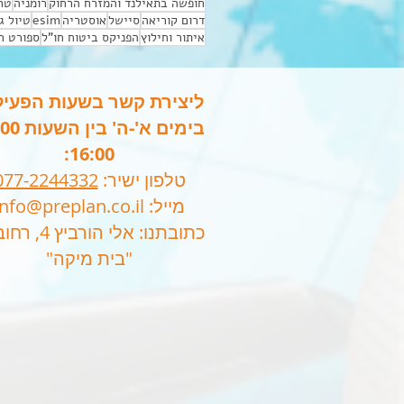
חופשה בתאילנד והמזרח הרחוק
רומניה
טר
דרום קוריאה
סיישל
אוסטריה
esim
טיול ג
איתור וחילוץ
הפניקס ביטוח חו"ל
ספורט ח
ליצירת קשר בשעות הפעיל
16:00:
טלפון ישיר:
077-2244332
מייל:
info@preplan.co.il
כתובתנו: אלי הורביץ 4, רחובות.
"בית מיקה"