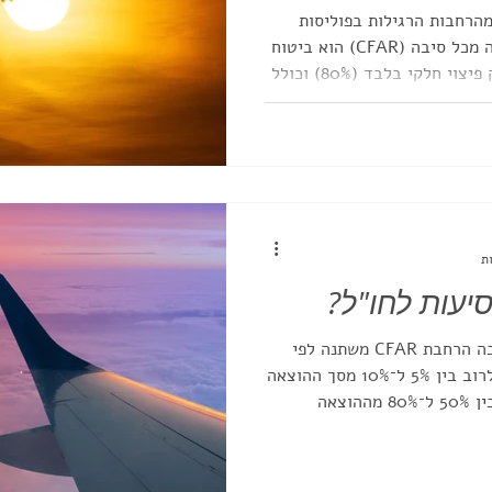
מהרחבות הרגילות בפוליסות
ביטוח נסיעות. ביטוח ביטול טיסה מכל סיבה (CFAR) הוא ביטוח
נפרד הדורש רכישה מראש, מספק פיצוי חלקי בלבד (80%) וכולל
, הודעה מוקדמת והצהרה על כל
יעות לחו"ל?
מחיר ביטוח ביטול טיסה מכל סיבה הרחבת CFAR משתנה לפי
סכום הנסיעה וגיל המבוטח, ונע לרוב בין 5% ל־10% מסך ההוצאה
הכוללת. גובה ההחזר בפועל נע בין 50% ל־80% מההוצאה
חשוב להכיר.