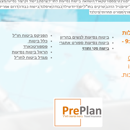
יפגרנטי
פספורטקארד
השוואה ביטוח נסיעות לחו"ל
צרפת
ביטול וקיצור נסיעה
מצב 
'יפים
גיל הזהב
טרקים בחו"ל
יפן
דיודשילד
כבודה
איסלנד
ביטוח כבודה
דרום אמריק
ורף
ספורט תחרותי
פינלנד
ות
הפניקס ביטוח חו"ל
ביטוח נסיעות לנשים בהריון
בימים א'-ה' בין השעות 9:00 -
כלל ביטוח
ביטוח נסיעות ספורט אתגרי
פספורטכארד
ביטוח סקי וחורף
הראל ביטוח נסיעות
מגדל ביטוח לחו"ל