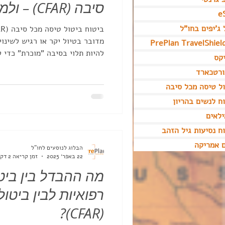
סיבה (CFAR) – ולמי זה משתלם?
e
 ג'יפים בחו"ל
מדובר בטיול יקר או רגיש לשינו
PrePlan TravelShiel
להיות תלוי בסיבה "מוכרת" כדי 
קס
אינו תחליף לביטוח נסיעות רפואי
ורטכארד
ל טיסה מכל סיבה
ח לנשים בהריון
לאים
ח נסיעות גיל הזהב
 אמריקה
הבלוג לנוסעים לחו"ל
22 באפר׳ 2025
זמן קריאה 2 דקות
מה ההבדל בין ביט
רפואיות לבין ביטו
(CFAR)?