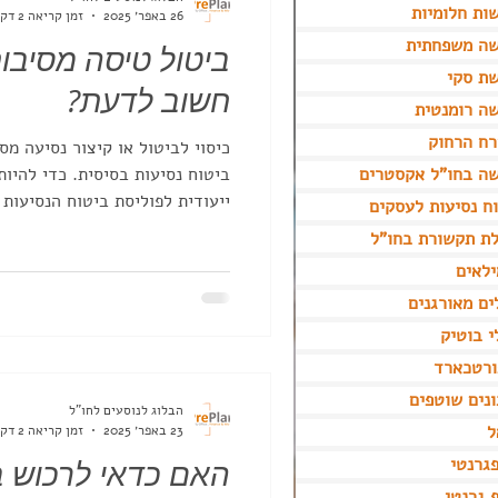
ות חלומיות
26 באפר׳ 2025
זמן קריאה 2 דקות
שה משפחתית
ביטול טיסה מסיבות
ת סקי
חשוב לדעת?
ה רומנטית
ח הרחוק
כיסוי לביטול או קיצור נסיעה מסי
ה בחו"ל אקסטרים
ביטוח נסיעות ב
ייעודית לפוליסת ביטוח הנסיעות 
ח נסיעות לעסקים
ביט
ת תקשורת בחו"ל
ביטולים שלא קשורים למצב רפואי
לאים
ים מאורגנים
י בוטיק
ורטכארד
נים שוטפים
הבלוג לנוסעים לחו"ל
ל
23 באפר׳ 2025
זמן קריאה 2 דקות
גרנטי
האם כדאי לרכוש ב
 גרנטי