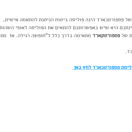
גרנטי
eSIM
טיול ג'יפים בחו"ל
ravelShield AI
של פספורטכארד הינה פוליסה ביטוח הניתנת להתאמה אישית,
תכם היא שיש באפשרותכם להתאים את הפוליסה לאופי השהות 
 של 
פספורטקארד 
מתאימה בדרך כלל ל"חופשה רגילה. אז  מתי
כל סיבה
ביטוח לנשים בהריון
תרמילאים
ביטוח נ
ד.
ליסת פספורטכארד לחץ כאן