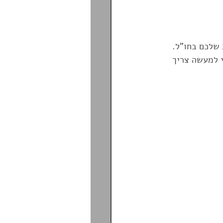
PrePlan T
הפניקס
שלכם בחו"ל. 
 למעשה צריך 
סיעות גיל הזהב