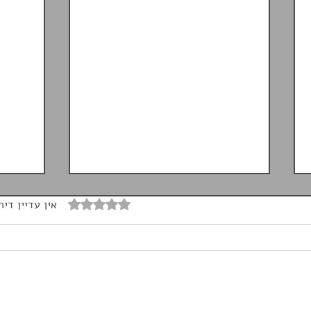
דירוג של 0 מתוך 5 כוכבים
אין עדיין דיר
ביטוח נסיעות לנשים בהריון -
מהו ה