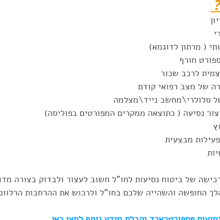
 
ן  
י  
תי ( מרתון לדוגמא)  
פורט חורף  
מית לרכב שכור  
ה של מצב רפואי קודם  
של סלולרי\מחשב נייד\מצלמה  
צור נסיעה ( כתוצאה ממקרים המפורטים בפוליסה)  
ץ  
פעילות מבצעית  
יות 
כישה של ביטוח נסיעות לחו"ל חשוב לעצור ולבדוק בצורה מדוי
הלך החופשה והשהייה שלכם בחו"ל ולרכוש את ההרחבות הרלוונ
סיעות פספורטכארד וקבלת מידע נוסף לחצו כאן