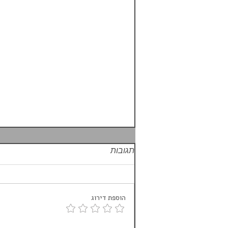
תגובות
הוספת דירוג
ביטוח נסיעות פספורטכארד