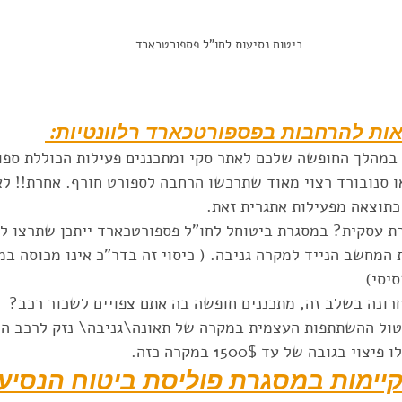
ביטוח נסיעות לחו"ל פספורטכארד
ות להרחבות בפספורטכארד רלוונטיות: 
במהלך החופשה שלכם לאתר סקי ומתכננים פעילות הכוללת ספור
ו סנובורד רצוי מאוד שתרכשו הרחבה לספורט חורף. אחרת!! לא
תוצאה מפעילות אתגרית זאת.  
ת עסקית? במסגרת ביטוחל לחו"ל פספורטכארד ייתכן שתרצו ל
המחשב הנייד למקרה גניבה. ( כיסוי זה בדר"כ אינו מכוסה במ
יסי)  
רונה בשלב זה, מתכננים חופשה בה אתם צפויים לשכור רכב?  
ול ההשתתפות העצמית במקרה של תאונה\גניבה\ נזק לרכב הש
בגובה של עד 1500$ במקרה כזה. 
יימות במסגרת פוליסת ביטוח הנסיעו