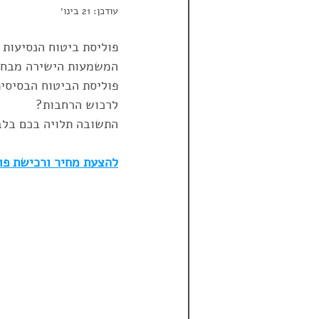
עודכן:
21 בינו׳
הראל
טריפגרנטי
טריפ 
פוליסת ביטוח הנסיעות 
המשמעות הישירה מבחינ
פוליסת הביטוח הבסיסית
פספורטכארד
ביטול טיסה מ
לרכוש הרחבות?
התשובה תלויה בכם בלב
דרום אמריקה
להצעת מחיר ורכישת פו