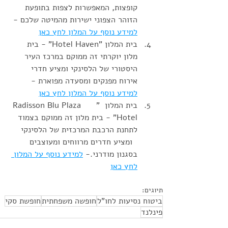
קופצות, המאפשרות לצפות בתופעת 
הזוהר הצפוני ישירות מהמיטה שלכם - 
למידע נוסף על המלון לחץ כאן
בית המלון "Hotel Haven" - בית      
מלון יוקרתי זה ממוקם במרכז העיר 
היסטורי של הלסינקי ומציע חדרי 
אירוח מפנקים ומסעדה מפוארת - 
למידע נוסף על המלון לחץ כאן
בית המלון  "Radisson Blu Plaza      
Hotel" - בית מלון זה ממוקם בצמוד 
לתחנת הרכבת המרכזית של הלסינקי    
  ומציע חדרים מרווחים ומעוצבים 
בסגנון מודרני.- 
למידע נוסף על המלון 
לחץ כאן
תיוגים:
ביטוח נסיעות לחו"ל
חופשה משפחתית
חופשת סקי
פינלנד