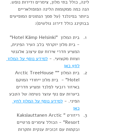
לינה, כולל בתי מלון, צימרים ודירות נופש. 
הנה כמה ממקומות הלינה הפופולאריים 
ביותר בפינלנד (על סמך הנתונים המופיעים 
בבוקינג כולל דירוג גולשים):
בית המלון  "Hotel Kämp Helsinki" 
- בית מלון יוקרתי בלב העיר הפינית, 
המציע חדרי אירוח עם עיצוב אלגנטי 
וצוות מקצועי. - 
למידע נוסף על המלון 
לחץ כאן
בית המלון ""Arctic TreeHouse 
Hotel" -  בית מלון ייחודי המוקם 
באיזור רובעי לפלנד ומציע חדרים      
ביערות עם נוף עוצר נשימה של הטבע 
הפיני. - 
למידע נוסף על המלון לחץ 
כאן
ריזורט "Kakslauttanen Arctic 
Resort" - הכולל צימרים פרטיים 
ובקתות עם זכוכית ענקית ותקרות 