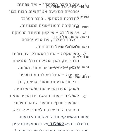
עיר הבירה הלסינקי - עיר צפונית 
PrePlan TravelShield AI
יפהפייה המציעה אטרקציות רבות כגון 
הפניקס
קתדרלת הלסינקי , כיכר המרכז 
המרהיבה והמוזיאונים המגוונים.
פספורטכארד
אי אולברג - אי קטן ומיוחד הממוקם 
ביטול טיסה מכל סיבה
במערב פינלנד, עם טבע יפהפה 
ומסלולי טיול מדהימים.
ביטוח לנשים בהריון
סארסקלה - אזור פסטורלי עם נופים 
תרמילאים
מרהיבים, כגון המפל הגדול המרשים 
ביטוח נסיעות גיל הזהב
ומגוון אטרקציות טבעיות נוספות.
טמפרה - אזור פעילות עם מספר 
דרום אמריקה
בריכות טבעיות חמות וספאים, וכן 
פארק המים המפורסם ספא-אירופה.
לאפלנד - אחד מהאזורים המפורסמים 
בספארי חורף. תופעת הזוהר הצפוני 
המרהיבה והפארק הלאומי פינלנדיה.
אחת מהאטרקציות הבולטות והידועות 
בפינלנד היא 
לאפלנד 
אשר ממוקמת בצפון 
פינלנד. מכיוון שהחורף בלאפלנד ארוך (כ 