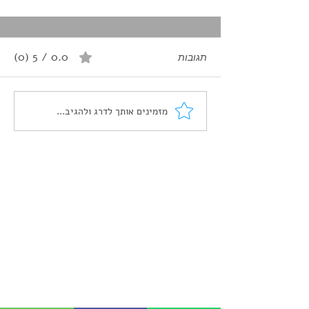
0.0 / 5 ‏(0)
תגובות
מזמינים אותך לדרג ולהגיב...
ספארי חורף בלפלנד 2025 | כיסוי
לספורט חורף פספורטכארד