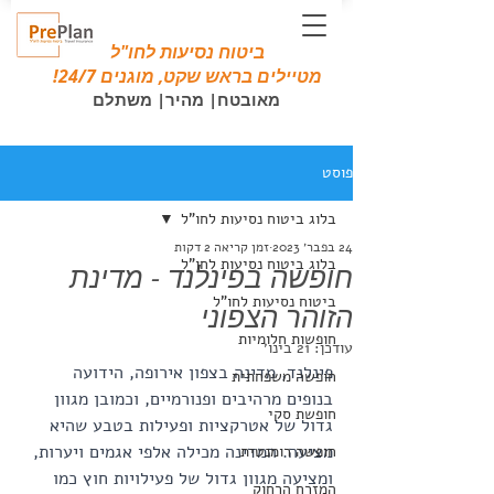
ביטוח נסיעות לחו"ל
מטיילים בראש שקט, מוגנים 24/7!
מאובטח| מהיר| משתלם
פוסט
בלוג ביטוח נסיעות לחו"ל
24 בפבר׳ 2023
זמן קריאה 2 דקות
בלוג ביטוח נסיעות לחו"ל
חופשה בפינלנד - מדינת
ביטוח נסיעות לחו"ל
הזוהר הצפוני
חופשות חלומיות
עודכן:
21 בינו׳
פינלנד, מדינה בצפון אירופה, הידועה 
חופשה משפחתית
בנופים מרהיבים ופנורמיים, וכמובן מגוון 
חופשת סקי
גדול של אטרקציות ופעילות בטבע שהיא 
מציעה. המדינה מכילה אלפי אגמים ויערות, 
חופשה רומנטית
ומציעה מגוון גדול של פעילויות חוץ כמו 
המזרח הרחוק