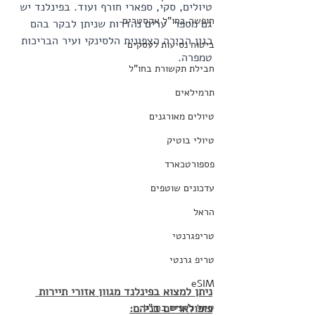
טיולים, סקי, ספארי חורף ועוד. בפינלנד יש 
חופשה בחו"ל אקסטרים
גם מספר  ערים נהדרות שניתן לבקר בהם 
כגון הבירה הצפונית הלסינקי ועיר הבריכות 
ביטוח נסיעות לעסקים
טמפרה.
חבילת תקשורת בחו"ל
תרמילאים
טיולים מאורגנים
טיולי בוטיק
פספורטכארד
עדכונים שוטפים
הראל
טריפגרנטי
טריפ גרנטי
eSIM
ניתן למצוא בפינלנד מגוון אזורי תיירות 
טיול ג'יפים בחו"ל
פופולאריים בניהם: