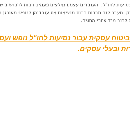
סיעות לחו"ל.  העובדים עצמם נאלצים פעמים רבות לרכוש ביט
. מעבר לזה חברות רבות מוציאות את עובדיהן לנופש מאורגן 
גרנטי
eSIM
טיול ג'יפים בחו"ל
ravelShield AI
 לרוב מיד אחרי החגים.
ביטוח עסקית עבור נסיעות לחו"ל נופש ועס
כל סיבה
ביטוח לנשים בהריון
תרמילאים
ביטוח נ
 ובעלי עסקים. 