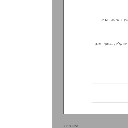
נוי במצב הבריאותי ב 3 חודשים שקדמו לתאיך הטיסה, הריון 
רקלין, בנוסף ישנם 
הצג הכול