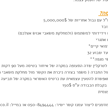
ה? 
ם גבול אחריות של 5,000,000$
ובד
וידידותי למשתמש (ולמחלקת משאבי אנוש אצלכם)
 אתגרי
פואי קיים* 
ד שבוע 32
שי מגפה**
טרקלין שדה התעופה במקרה של איחור בטיסה מעל 90 דקות
מול החברה ( משפר בצורה ניכרת את הקשר מול מחלקת משאבי ה
מאפשרת להטעין עצמאית עת כרטיס האשראי במקרה של תביעה
בקבלת הכבודה ע"ס 150$
צמית
 קשר ישיר: 050-8494444 או במייל: info@preplan.co.il