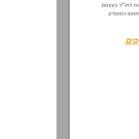
וח לחו"ל בעצמם 
מטעם המעסיק 
PrePlan T
הפניקס
קים 
סיעות גיל הזהב